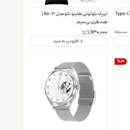
میکروفن یقه‌ای بی‌سیم K9 | گیرنده Type-C
ایرپاد بلوتوثی هاینو تکو مدل Air-3 |
هندزفری بی‌سیم
۱٬۹۳۰٬۰۰۰
۸۵۰٬۰۰۰
افزودن به سبد
%
31