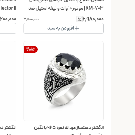
KM-703 | موتور ۱۰ وات و تیغه استیل ضد
زنگ
6F22
٬۶۰۰٬۰۰۰
۲٬۹۸۰٬۰۰۰
۳٬۸۰۰٬۰۰۰
افزودن به سبد
%
56
انگشتر دستساز مردانه نقره 925 با نگین