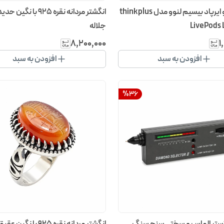
هدفون و ایرپاد بیسیم لنوو مدل thinkplus
انگشتر مردانه نقره 925 با 
LivePods
جلاله
۸٬۲۰۰٬۰۰۰
۱
افزودن به سبد
افزودن به سبد
%
36
ستر الماس و سختی‌سنج سنگ
انگشتر مردانه نقره 925 با نگ