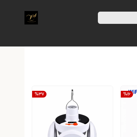
%
37
%
16