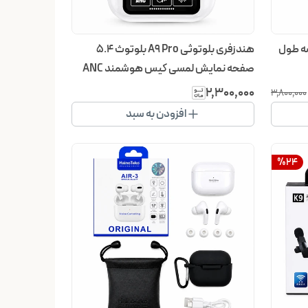
وی شارژی مدل S-88 | سه طول
هندزفری بلوتوثی A9 Pro بلوتوث 5.4
صفحه نمایش لمسی کیس هوشمند ANC
ENC
۲٬۳۰۰٬۰۰۰
۳٬۸۰۰٬۰۰۰
افزودن به سبد
%
24