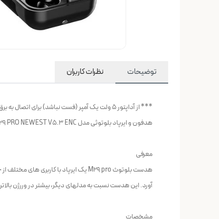
توضیحات
نظرات کاربران
*** از آداپتور 5 ولت یک آمپر (فست نباشد) برای اتصال به برق شهری استفاده شود.
هدفون و ایرپاد بلوتوثی مدل M29 PRO NEWEST V5.3 ENC
معرفی
آورد. این هدست نسبت به مدلهای دیگر، بیشتر در وررژن بالاتری 
مشخصات