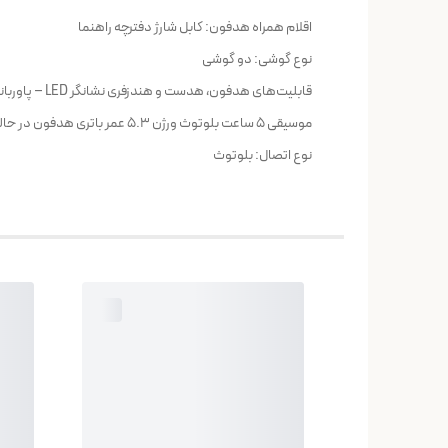
اقلام همراه هدفون: کابل شارژ دفترچه راهنما
نوع گوشی: دو گوشی
موسیقی 5 ساعت بلوتوث ورژن 5.3 عمر باتری هدفون در حالت استندبای 280 ساعت
نوع اتصال: بلوتوث