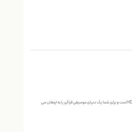
هدست بلوتوث M29 pro یک ایرپاد با کاربری های مختلف از جمله; گیمینگ ، مکالمه و موزیک می باشد که دارای گوشی های بی سیم با کیفیت صدای HD است و برای شما یک دنیای موسیقی فراگیر را به ارمغان می