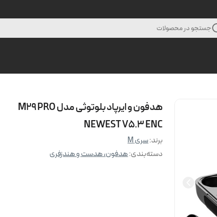
جستجو در محصولات
هدفون و ایرپاد بلوتوثی مدل M29 PRO
NEWEST V5.3 ENC
برند:
سری M
دسته‌بندی
:
هدفون، هدست و هندزفری