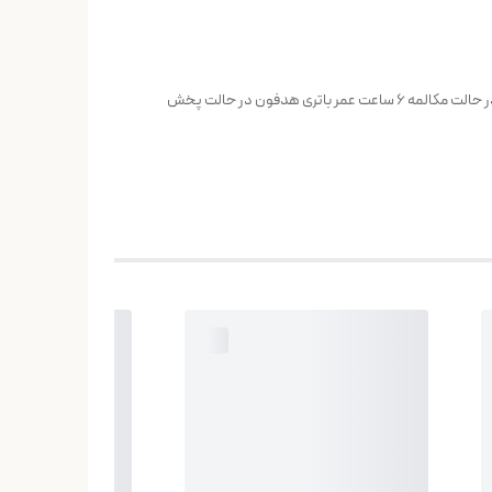
قابلیت‌های هدفون، هدست و هندزفری نشانگر LED – پاوربانک نوع گوشی دو گوشی کاربری گیمینگ – مکالمه – موزیک – روزمره عمر باتری هدفون در حالت مکالمه 6 ساعت عمر باتری هدفون در حالت پخش