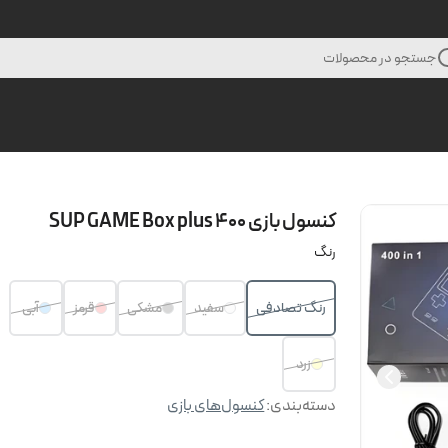
جستجو در محصولات
کنسول بازی SUP GAME Box plus 400
رنگ
رنگ تصادفی
سفید
مشکی
قرمز
آبی
زرد
دسته‌بندی
:
کنسول‌های بازی