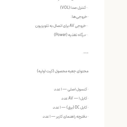
· کنترل صدا (VOL)
· خروجی‌ها:
· خروجی AV برای اتصال به تلویزیون
· درگاه تغذیه (Power)
---
محتوای جعبه محصول (کیت اولیه)
· کنسول اصلی — ۱ عدد
· کابل AV — ۱ عدد
· کابل DC (برق) — ۱ عدد
· دفترچه راهنمای کاربر — ۱ عدد