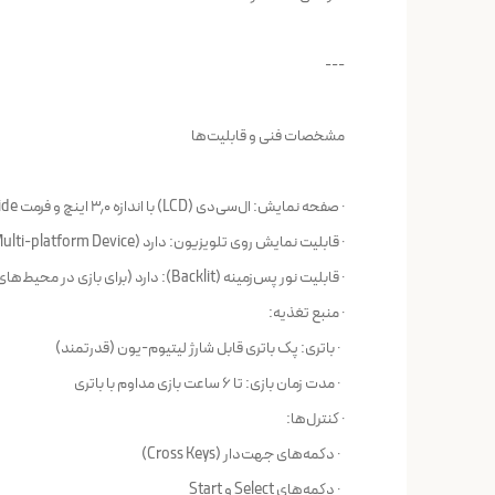
---
مشخصات فنی و قابلیت‌ها
· صفحه نمایش: ال‌سی‌دی (LCD) با اندازه ۳٫۰ اینچ و فرمت Super Wide
· قابلیت نمایش روی تلویزیون: دارد (Digital Multi-platform Device)
· قابلیت نور پس‌زمینه (Backlit): دارد (برای بازی در محیط‌های مختلف)
· منبع تغذیه:
· باتری: پک باتری قابل شارژ لیتیوم-یون (قدرتمند)
· مدت زمان بازی: تا ۶ ساعت بازی مداوم با باتری
· کنترل‌ها:
· دکمه‌های جهت‌دار (Cross Keys)
· دکمه‌های Select و Start