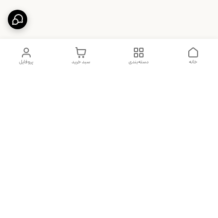
خانه
دسته‌بندی
سبد خرید
پروفایل
دسترسی سریع
تماس با ما
شکایات
درباره ما
قوانین و مقررات
سیاست حریم خصوصی
هفت روز هفته ، ساعت 10 الی 22 پاسخگوی شما هستیم (در صورت عدم