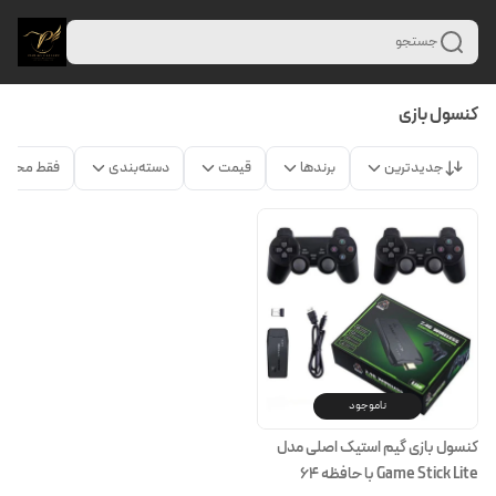
جستجو
کنسول بازی
جدیدترین
برندها
قیمت
دسته‌بندی
فقط محصو
ناموجود
کنسول بازی گیم استیک اصلی مدل
Game Stick Lite با حافظه 64