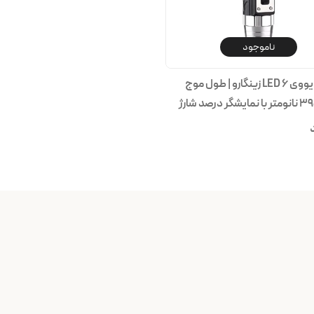
ناموجود
چراغ قوه یووی ۶ LED زینگارو | طول موج