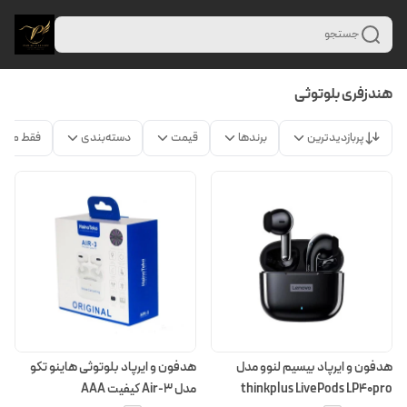
جستجو
هندزفری بلوتوثی
پربازدیدترین
برندها
قیمت
دسته‌بندی
فقط محص
هدفون و ایرپاد بیسیم لنوو مدل
هدفون و ایرپاد بلوتوثی هاینو تکو
thinkplus LivePods LP40pro
مدل Air-3 کیفیت AAA