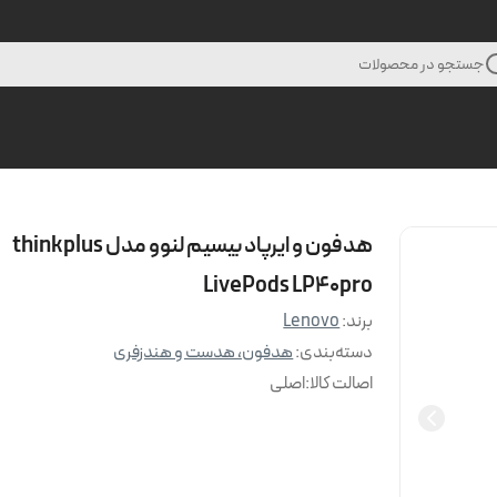
جستجو در محصولات
هدفون و ایرپاد بیسیم لنوو مدل thinkplus
LivePods LP40pro
برند:
Lenovo
دسته‌بندی
:
هدفون، هدست و هندزفری
اصالت کالا
:
اصلی