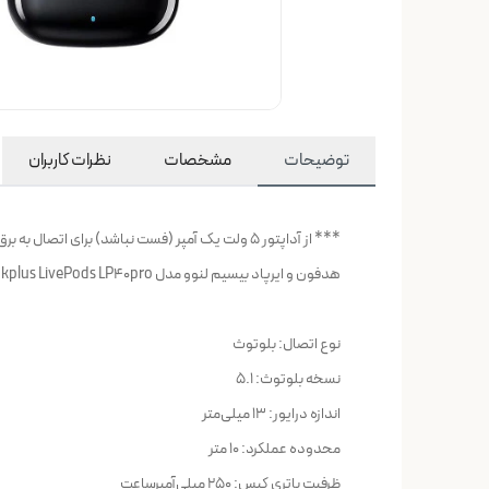
توضیحات
مشخصات
نظرات کاربران
*** از آداپتور 5 ولت یک آمپر (فست نباشد) برای اتصال به برق شهری استفاده شود.
هدفون و ایرپاد بیسیم لنوو مدل thinkplus LivePods LP40pro
نوع اتصال: بلوتوث
نسخه بلوتوث: ۵.۱
اندازه درایور: ۱۳ میلی‌متر
محدوده عملکرد: ۱۰ متر
ظرفیت باتری کیس: ۲۵۰ میلی‌آمپرساعت