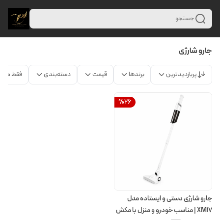
جستجو
جارو شارژی
پربازدیدترین
برندها
قیمت
دسته‌بندی
فقط محص
%
26
جارو شارژی دستی و ایستاده مدل
XM17 | مناسب خودرو و منزل با مکش