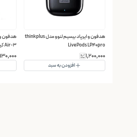
هدفون و ایرپاد بیسیم لنوو مدل thinkplus
هدفون و ا
LivePods LP40pro
Air-3 کیفیت AAA
٬۹۳۰٬۰۰۰
۱٬۲۰۰٬۰۰۰
افزودن به سبد