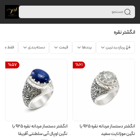
جستجو
انگشتر نقره
پربازدیدترین
برندها
قیمت
دسته‌بندی
فقط محص
%
57
%
61
انگشتر دستساز مردانه نقره 925 با
انگشتر دستساز مردانه نقره 925 با
نگین موزانایت سفید
نگین اوپال آبی سلطنتی آفریقا