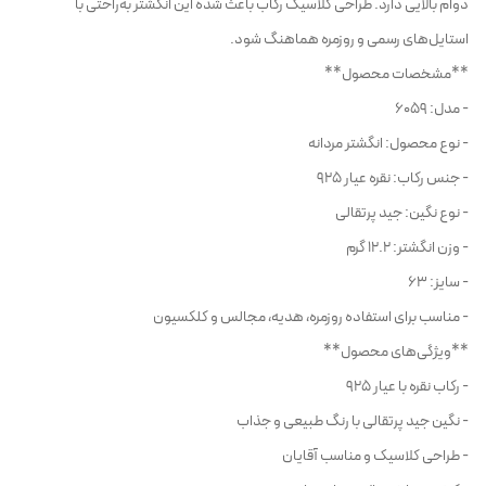
دوام بالایی دارد. طراحی کلاسیک رکاب باعث شده این انگشتر به‌راحتی با
استایل‌های رسمی و روزمره هماهنگ شود.
**مشخصات محصول**
- مدل: 6059
- نوع محصول: انگشتر مردانه
- جنس رکاب: نقره عیار 925
- نوع نگین: جید پرتقالی
- وزن انگشتر: 12.2 گرم
- سایز: 63
- مناسب برای استفاده روزمره، هدیه، مجالس و کلکسیون
**ویژگی‌های محصول**
- رکاب نقره با عیار 925
- نگین جید پرتقالی با رنگ طبیعی و جذاب
- طراحی کلاسیک و مناسب آقایان