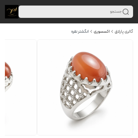
جستجو
گالری پارلاق
اکسسوری
انگشتر نقره