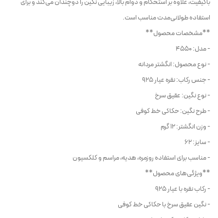
باکیفیت، علاوه بر استحکام و دوام بالا، زیبایی نگین را دوچندان می‌کند و برای
استفاده طولانی‌مدت مناسب است.
**مشخصات محصول**
- مدل: 4550
- نوع محصول: انگشتر مردانه
- جنس رکاب: نقره عیار 925
- نوع نگین: عقیق سرخ
- طرح نگین: حکاکی خط کوفی
- وزن انگشتر: 12 گرم
- سایز: 62
- مناسب برای استفاده روزمره، هدیه، مراسم و کلکسیون
**ویژگی‌های محصول**
- رکاب نقره با عیار 925
- نگین عقیق سرخ با حکاکی خط کوفی