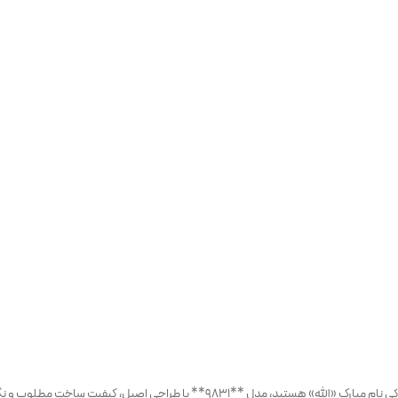
اگر به دنبال انگشتر مردانه نقره 925 با نگین عقیق کوهی و حکاکی نام مبارک «الله» هست