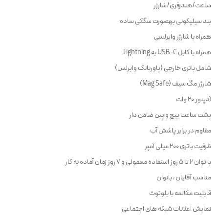
ساعت/هندزفری/شارژر
بند سیلیکونی بهصورت سگکی ساده
همراه با شارژر وایرلسی
همراه با کابل USB-C به Lightning
شامل باتری خارجی (پاوربانک وایرلس)
شارژر مگ سیف (Mag Safe)
آدپتور 20 وات
پشت ساعت پیچ و پین ضامن دار
مقاوم در برابر پاشش آب
ظرفیت باتری 200 میلی آمپر
با توان 2 تا 5 روز استفاده معمولی و 7 روز زمان آماده به کار
مناسب آقایان ، بانوان
قابلیت مکالمه با بلوتوث
نمایش اعلانات شبکه های اجتماعی