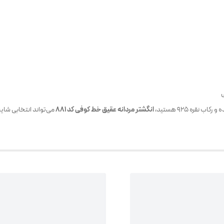
ی
قره 925 هستید،
انگشتر مردانه عقیق خط کوفی کد 881
می‌تواند انتخابی شای