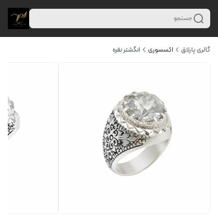
جستجو
گالری پارلاق
اکسسوری
انگشتر نقره