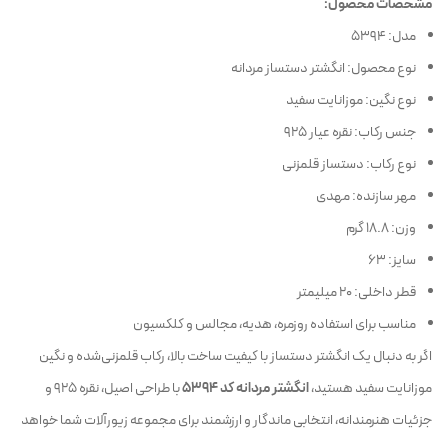
مشخصات محصول:
مدل: 5394
نوع محصول: انگشتر دستساز مردانه
نوع نگین: موزانایت سفید
جنس رکاب: نقره عیار 925
نوع رکاب: دستساز قلمزنی
مهر سازنده: مهدی
وزن: 18.8 گرم
سایز: 63
قطر داخلی: 20 میلیمتر
مناسب برای استفاده روزمره، هدیه، مجالس و کلکسیون
اگر به دنبال یک انگشتر دستساز با کیفیت ساخت بالا، رکاب قلمزنی‌شده و نگین
موزانایت سفید هستید،
انگشتر مردانه کد 5394
با طراحی اصیل، نقره 925 و
جزئیات هنرمندانه، انتخابی ماندگار و ارزشمند برای مجموعه زیورآلات شما خواهد