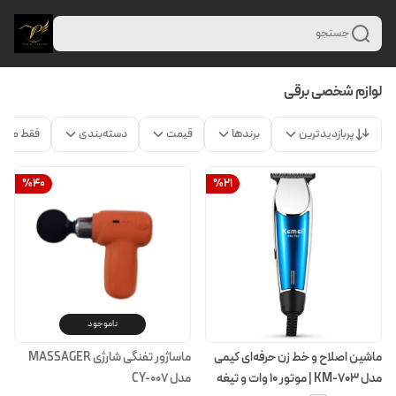
جستجو
لوازم شخصی برقی
پربازدیدترین
برندها
قیمت
دسته‌بندی
فقط محص
%
40
%
21
ناموجود
ماشین اصلاح و خط زن حرفه‌ای کیمی
ماساژور تفنگی شارژی MASSAGER
مدل KM-703 | موتور ۱۰ وات و تیغه
مدل CY-007