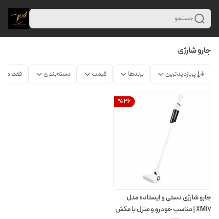
جستجو
جارو شارژی
پربازدیدترین
برندها
قیمت
دسته‌بندی
فقط محص
%
26
جارو شارژی دستی و ایستاده مدل
XM17 | مناسب خودرو و منزل با مکش