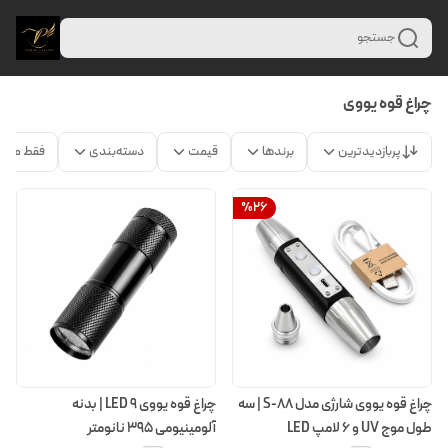
جستجو
چراغ قوه یووی
پربازدیدترین
برندها
قیمت
دسته‌بندی
فقط محص
%
26
چراغ قوه یووی شارژی مدل S-88 | سه
چراغ قوه یووی ۹ LED | بدنه
طول موج UV و ۶ لامپ LED
آلومینیومی ۳۹۵ نانومتر