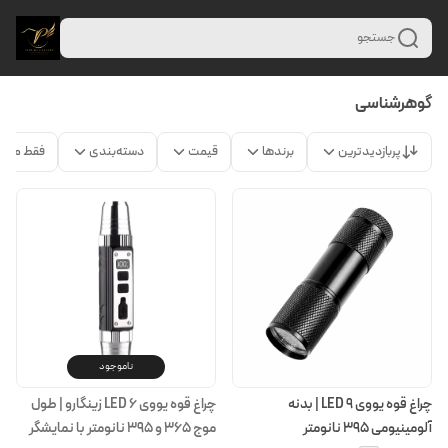
جستجو
گوهرشناسی
پربازدیدترین
برندها
قیمت
دسته‌بندی
فقط محص
ناموجود
چراغ قوه یووی ۹ LED | بدنه
چراغ قوه یووی ۶ LED زینگارو | طول
آلومینیومی ۳۹۵ نانومتر
موج ۳۶۵ و ۳۹۵ نانومتر با نمایشگر