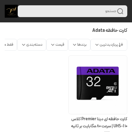
جستجو
کارت حافظه Adata
پربازدیدترین
برندها
قیمت
دسته‌بندی
فقط محص
کارت حافظه ای دیتا Premier کلاس
۱۰ UHS-I | سرعت ۸۰ مگابایت بر ثانیه