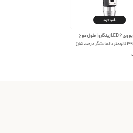
ناموجود
چراغ قوه یووی ۶ LED زینگارو | طول موج