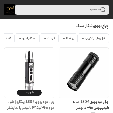
جستجو
چراغ یووی شکار سنگ
پربازدیدترین
برندها
قیمت
دسته‌بندی
فقط محص
ناموجود
چراغ قوه یووی ۹ LED | بدنه
چراغ قوه یووی ۶ LED زینگارو | طول
آلومینیومی ۳۹۵ نانومتر
موج ۳۶۵ و ۳۹۵ نانومتر با نمایشگر