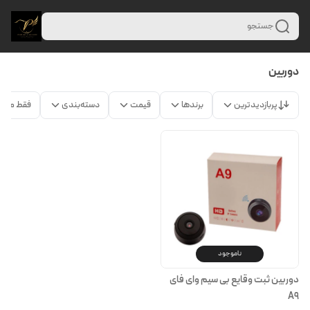
جستجو
دوربین
پربازدیدترین
برندها
قیمت
دسته‌بندی
فقط محص
ناموجود
دوربین ثبت وقایع بی سیم وای فای
A9