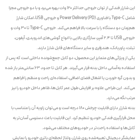
این شارژر فندکی از توان خروجی حداکثر 120 وات بهره می‌برد و با دو خروجی مجزا
شامل Type-C با فناوری Power Delivery (PD) و خروجی USB، امکان شارژ
هم‌زمان دو دستگاه را با سرعت بالا فراهم می‌کند. خروجی Type-C تا 30 وات و
خروجی USB تا 2.4 آمپر، سازگاری بالایی با انواع گوشی‌های اندرویدی، آیفون،
تبلت، پاوربانک، هندزفری و سایر دستگاه‌های قابل شارژ دارند.
یکی از ویژگی‌های متمایز این محصول، دو کابل جمع‌شونده داخلی است که پس از
استفاده به‌آسانی داخل بدنه قرار می‌گیرند. هر کابل تا حدود 63 سانتی‌متر باز شده
و بدون گره خوردن یا اشغال فضای اضافی، استفاده‌ای راحت و منظم را فراهم
می‌کند. این طراحی علاوه بر افزایش طول عمر کابل‌ها، ظاهر داخل خودرو را نیز
مرتب نگه می‌دارد.
بدنه شارژر دارای قابلیت چرخش 180 درجه است و می‌توان زاویه آن را متناسب با
محل قرارگیری فندکی خودرو تنظیم کرد. این قابلیت باعث دسترسی آسان‌تر به
کابل‌ها و استفاده راحت‌تر در خودروهای مختلف می‌شود.
نمایشگر دیجیتال تعبیه‌شده روی شارژر، ولتاژ لحظه‌ای باتری خودرو را نمایش