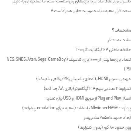
کنسول برای علاقه‌مندان به بازی‌های رترو مناسب است، اما عملکرد آن به دلیل
سخت‌افزار ضعیف، با محدودیت‌هایی همراه است.2
مشخصات¶
مشخصه مقدار
حافظه داخلی ۶۴ گیگابایت کارت TF
تعداد بازی‌ها بیش از ۱۰۰۰۰ بازی کلاسیک (NES، SNES، Atari، Sega، GameBoy،
PS1)
خروجی تصویر HDMI با ادعای پشتیبانی ۴K (واقعی تا ۱۰۸۰p)
کنترلرها ۲ عدد بی‌سیم ۲.۴ گیگاهرتز (باتری AA جداگانه)
اتصال Plug and Play از طریق HDMI و USB برای تغذیه
پردازنده Allwinner H313 یا مشابه (ضعیف برای emulation پیشرفته)
ابعاد حدود ۱۰×۵×۲ سانتی‌متر
وزن حدود ۸۰ گرم (بدون کنترلرها)