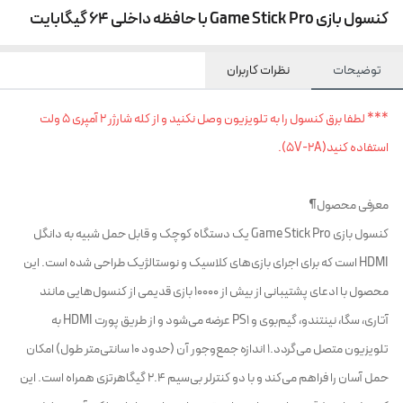
کنسول بازی Game Stick Pro با حافظه داخلی 64 گیگابایت
توضیحات
نظرات کاربران
*** لطفا برق کنسول را به تلویزیون وصل نکنید و از کله شارژر 2 آمپری 5 ولت
استفاده کنید(5V-2A).
معرفی محصول¶
کنسول بازی Game Stick Pro یک دستگاه کوچک و قابل حمل شبیه به دانگل
HDMI است که برای اجرای بازی‌های کلاسیک و نوستالژیک طراحی شده است. این
محصول با ادعای پشتیبانی از بیش از ۱۰۰۰۰ بازی قدیمی از کنسول‌هایی مانند
آتاری، سگا، نینتندو، گیم‌بوی و PS1 عرضه می‌شود و از طریق پورت HDMI به
تلویزیون متصل می‌گردد.1 اندازه جمع‌وجور آن (حدود ۱۰ سانتی‌متر طول) امکان
حمل آسان را فراهم می‌کند و با دو کنترلر بی‌سیم ۲.۴ گیگاهرتزی همراه است. این