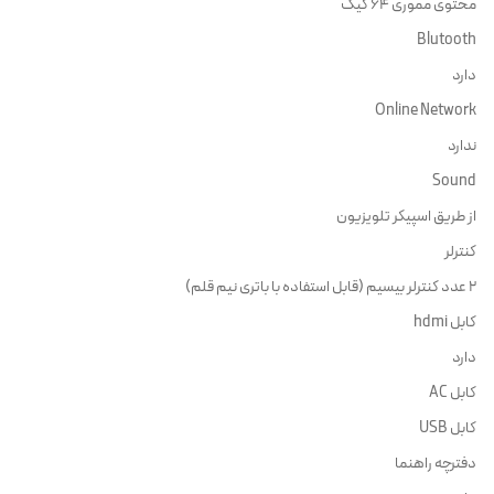
محتوی مموری 64 گیگ
Blutooth
دارد
Online Network
ندارد
Sound
از طریق اسپیکر تلویزیون
کنترلر
2 عدد کنترلر بیسیم (قابل استفاده با باتری نیم قلم)
کابل hdmi
دارد
کابل AC
کابل USB
دفترچه راهنما